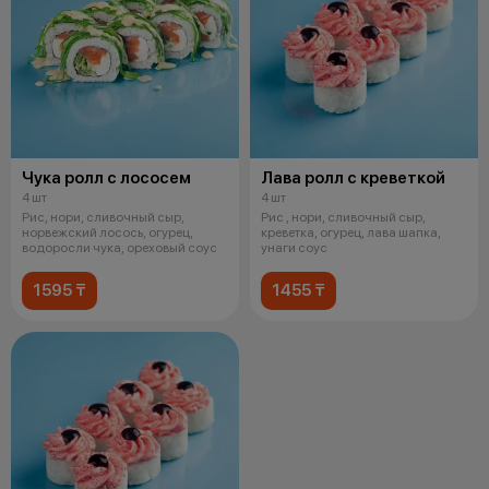
Чука ролл с лососем
Лава ролл с креветкой
4 шт
4 шт
Рис, нори, сливочный сыр,
Рис , нори, сливочный сыр,
норвежский лосось, огурец,
креветка, огурец, лава шапка,
водоросли чука, ореховый соус
унаги соус
1595 ₸
1455 ₸