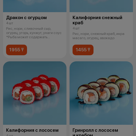
Дракон с огурцом
Калифорния снежный
краб
4 шт
4 шт
Рис, нори, сливочный сыр,
огурец, угорь, кунжут, унаги соус
Рис, нори, снежный краб, икра
*Рыба может содержать
масаго, огурец, авокадо
небольши
1955 ₸
1455 ₸
Калифорния с лососем
Гринролл с лососем
и крабом
4 шт