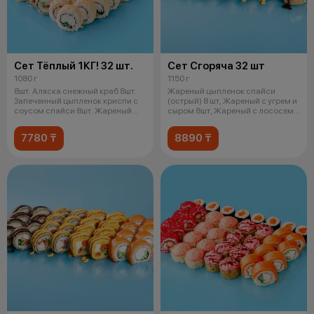
Сет Тёплый 1КГ! 32 шт.
Сет Сгоряча 32 шт
1080 г
1150 г
8шт. Аляска снежный краб 8шт.
Жареный цыпленок спайси
Запеченный цыпленок криспи с
(острый) 8 шт, Жареный с угрем и
соусом спайси 8шт. Жареный
сыром 8шт, Жареный с лососем
снеж
унаг
7780 ₸
8890 ₸