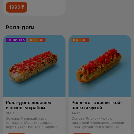
1990 ₸
Ролл-доги
НОВИНКА
ОСТРОЕ
ОСТРОЕ
Ролл-дог с лососем
Ролл-дог с креветкой-
и нежным крабом
панко и чукой
380 г
440 г
Основа: Японский рис с
Основа: Японский рис с
заправкой Морские водросли
заправкой Морские водоросли
нори Сухари панко Панировка:
нори Сухари панко Начинка:
Легкий
Креветка в