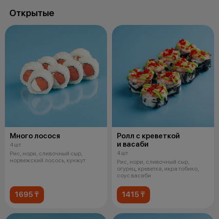
Открытые
Много лосося
Ролл с креветкой
и васаби
4 шт
4 шт
Рис, нори, сливочный сыр,
норвежский лосось, кунжут
Рис, нори, сливочный сыр,
огурец, креветка, икра тобико,
соус васаби
1695 ₸
1415 ₸