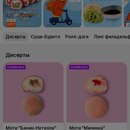
Десерты
Суши-Бурито
Ролл-доги
Лонг филадель
Десерты
НОВИНКА
НОВИНКА
Моти "Банан-Нутелла"
Моти "Малинка"