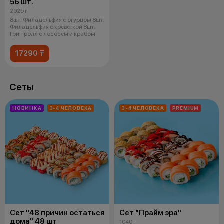
56 шт.
2025 г
8шт. Филадельфия с огурцом 8шт.
Филадельфия с креветкой 8шт.
Грин ролл с лососем и крабом
17290 ₸
Сеты
НОВИНКА
3-4 ЧЕЛОВЕКА
3-4 ЧЕЛОВЕКА
PREMIUM
Сет "48 причин остаться
Сет "Прайм эра"
дома" 48 шт
1040 г