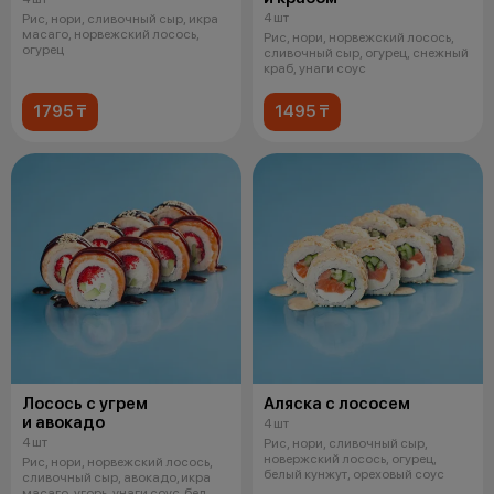
4 шт
Рис, нори, сливочный сыр, икра
масаго, норвежский лосось,
Рис, нори, норвежский лосось,
огурец
сливочный сыр, огурец, снежный
краб, унаги соус
1795 ₸
1495 ₸
Лосось с угрем
Аляска с лососем
и авокадо
4 шт
4 шт
Рис, нори, сливочный сыр,
новержский лосось, огурец,
Рис, нори, норвежский лосось,
белый кунжут, ореховый соус
сливочный сыр, авокадо, икра
масаго, угорь, унаги соус, бел