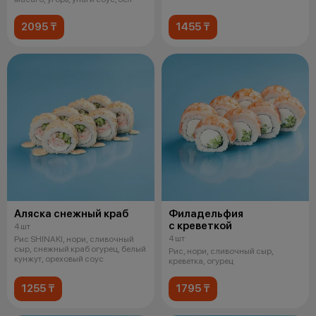
2095 ₸
1455 ₸
Аляска снежный краб
Филадельфия
с креветкой
4 шт
4 шт
Рис SHINAKI, нори, сливочный
сыр, снежный краб огурец, белый
Рис, нори, сливочный сыр,
кунжут, ореховый соус
креветка, огурец
1255 ₸
1795 ₸