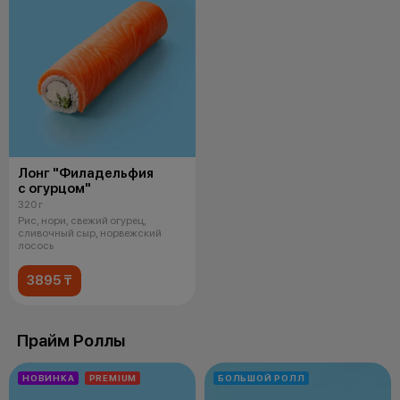
Лонг "Филадельфия
с огурцом"
320 г
Рис, нори, свежий огурец,
сливочный сыр, норвежский
лосось
3895 ₸
Прайм Роллы
НОВИНКА
PREMIUM
БОЛЬШОЙ РОЛЛ