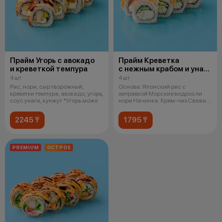
Прайм Угорь с авокадо
Прайм Креветка
и креветкой темпура
с нежным крабом и унаги
соусом
4 шт
4 шт
Рис, нори, сыр творожный,
Основа: Японский рис с
креветки темпура, авокадо, угорь,
заправкой Морские водросли
соус унаги, кунжут *Угорь може
нори Начинка: Крем-чиз Свежий
огурец Сн
2245 ₸
1795 ₸
PREMIUM
ОСТРОЕ