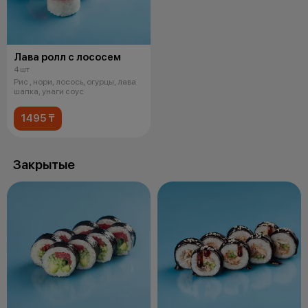
Лава ролл с лососем
4 шт
Рис , нори, лосось, огурцы, лава
шапка, унаги соус
1495 ₸
Закрытые