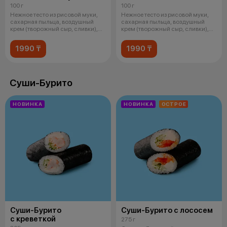
100 г
100 г
Нежное тесто из рисовой муки,
Нежное тесто из рисовой муки,
сахарная пыльца, воздушный
сахарная пыльца, воздушный
крем (творожный сыр, сливки),
крем (творожный сыр, сливки),
шок
соч
1990 ₸
1990 ₸
Суши-Бурито
НОВИНКА
НОВИНКА
ОСТРОЕ
Суши-Бурито
Суши-Бурито с лососем
с креветкой
275 г