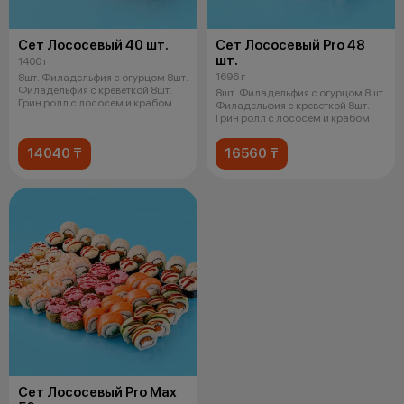
Сет Лососевый 40 шт.
Сет Лососевый Pro 48
шт.
1400 г
1696 г
8шт. Филадельфия с огурцом 8шт.
Филадельфия с креветкой 8шт.
8шт. Филадельфия с огурцом 8шт.
Грин ролл с лососем и крабом
Филадельфия с креветкой 8шт.
Грин ролл с лососем и крабом
14040 ₸
16560 ₸
Сет Лососевый Pro Max