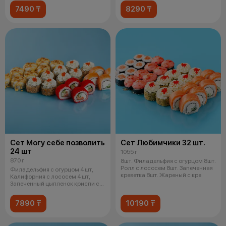
7490 ₸
8290 ₸
Сет Могу себе позволить
Сет Любимчики 32 шт.
24 шт
1055 г
870 г
8шт. Филадельфия с огурцом 8шт.
Ролл с лососем 8шт. Запеченная
Филадельфия с огурцом 4 шт,
креветка 8шт. Жареный с кре
Калифорния с лососем 4 шт,
Запеченный цыпленок криспи с
соусом
7890 ₸
10190 ₸