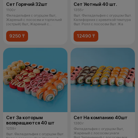
Сет Горячий 32шт
Сет Уютный 40 шт.
1100 г
1355 г
Филадельфия с огурцом 8шт,
8шт. Филадельфия с огурцом 8шт.
Жареный с лососем и тортильей
Калифорния с креветкой темпура
(острый) 8шт, Жареный с
8шт. Ролл с лососем 8шт. Жа
лососем у
9250 ₸
12490 ₸
Сет За которым
Сет На компанию 40шт
возвращаются 40 шт
1380 г
1259 г
Филадельфия с огурцом 8шт,
Жареный с лососем унаги
8шт. Филадельфия с огурцом 8шт.
8шт,Запеченный с лососем яки и