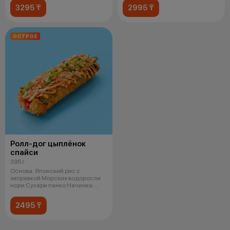
3295 ₸
2995 ₸
ОСТРОЕ
Ролл-дог цыплёнок
спайси
395 г
Основа: Японский рис с
заправкой Морские водоросли
нори Сухари панко Начинка:
Копченая ку
2495 ₸