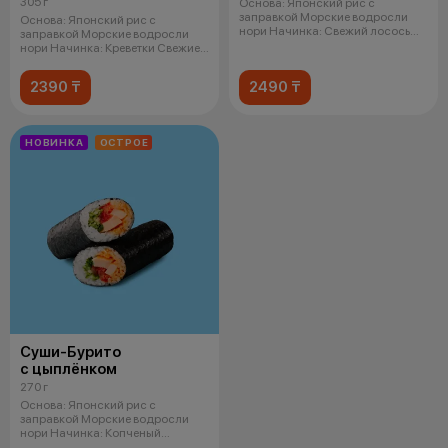
305 г
Основа: Японский рис с
заправкой Морские водросли
Основа: Японский рис с
нори Начинка: Свежий лосось
заправкой Морские водросли
Кремчи
нори Начинка: Креветки Свежие
огурцы
2390 ₸
2490 ₸
НОВИНКА
ОСТРОЕ
Суши-Бурито
с цыплёнком
270 г
Основа: Японский рис с
заправкой Морские водросли
нори Начинка: Копченый
цыпленок Спайси