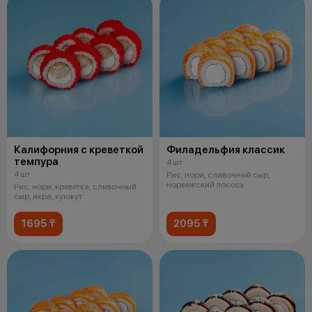
Калифорния с креветкой
Филадельфия классик
темпура
4 шт
4 шт
Рис, нори, сливочный сыр,
норвежский лосось
Рис, нори, креветка, сливочный
сыр, икра, кунжут
1695 ₸
2095 ₸