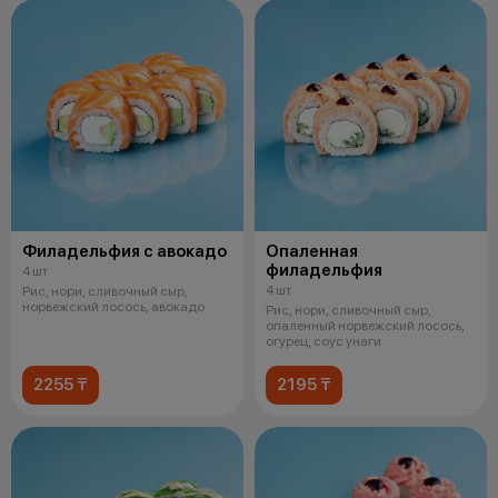
Филадельфия с авокадо
Опаленная
филадельфия
4 шт
4 шт
Рис, нори, сливочный сыр,
норвежский лосось, авокадо
Рис, нори, сливочный сыр,
опаленный норвежский лосось,
огурец, соус унаги
2255 ₸
2195 ₸