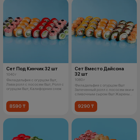
Сет Под Кинчик 32 шт
Сет Вместо Дайсона
32 шт
1040 г
1080 г
Филадельфия с огурцом 8шт,
Лава ролл с лососем 8шт, Ролл с
Филадельфия с огурцом 8шт
огурцом 8шт, Калифорния снеж
Запеченный ролл с лососем яки и
сливочным сыром 8шт Жареный
цыпл
8590 ₸
9290 ₸