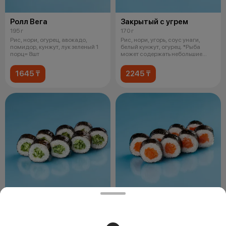
Ролл Вега
Закрытый с угрем
195 г
170 г
Рис, нори, огурец, авокадо,
Рис, нори, угорь, соус унаги,
помидор, кунжут, лук зеленый 1
белый кунжут, огурец. *Рыба
порц= 8шт
может содержать небольшие
фрагме
1645 ₸
2245 ₸
Ролл с огурцом
Ролл с лососем
145 г
150 г
Рис, нори, огурец, кунжут. 1 порц=
Рис, нори, норвежский лосось. 1