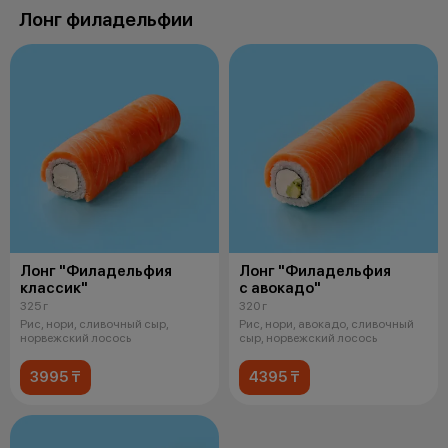
Лонг филадельфии
Лонг "Филадельфия
Лонг "Филадельфия
классик"
с авокадо"
325 г
320 г
Рис, нори, сливочный сыр,
Рис, нори, авокадо, сливочный
норвежский лосось
сыр, норвежский лосось
3995 ₸
4395 ₸