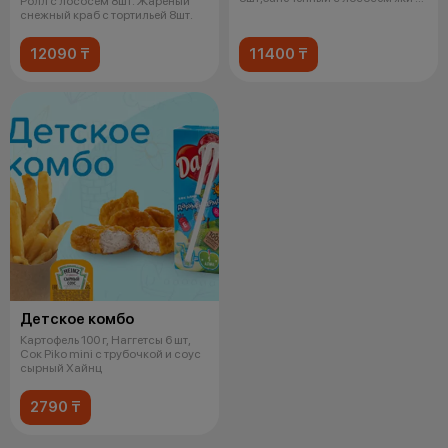
Ролл с лососем 8шт. Жареный
слив сыр
снежный краб с тортильей 8шт.
12090 ₸
11400 ₸
Детское комбо
Картофель 100 г, Наггетсы 6 шт,
Сок Piko mini с трубочкой и соус
сырный Хайнц
2790 ₸