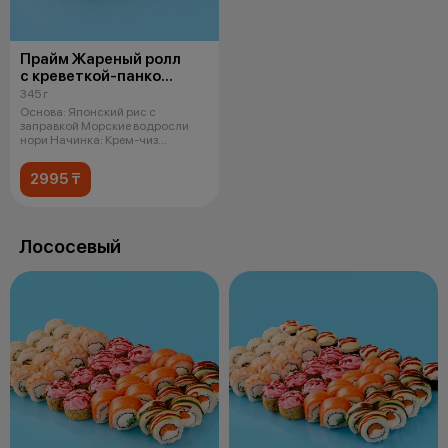
Прайм Жареный ролл
с креветкой-панко
и чукой
345 г
Основа: Японский рис с
заправкой Морские водросли
нори Начинка: Крем-чиз
Креветка в кляре
2995 ₸
Лососевый