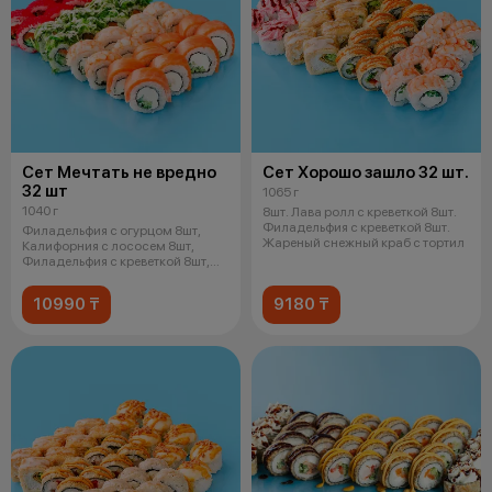
Сет Мечтать не вредно
Сет Хорошо зашло 32 шт.
32 шт
1065 г
1040 г
8шт. Лава ролл с креветкой 8шт.
Филадельфия с креветкой 8шт.
Филадельфия с огурцом 8шт,
Жареный снежный краб с тортил
Калифорния с лососем 8шт,
Филадельфия с креветкой 8шт,
Чука р
10990 ₸
9180 ₸