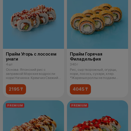
Прайм Угорь с лососем
Прайм Горячая
унаги
Филадельфия
4 шт
340 г
Основа: Японский рис с
Рис, сыр творожный, огурцы,
заправкой Морские водросли
нори, лосось, сухари, кляр.
нори Начинка: Кремчиз Свежий
*Жареные роллы не подаем
лосось Сп
горячими
2195 ₸
4045 ₸
PREMIUM
PREMIUM