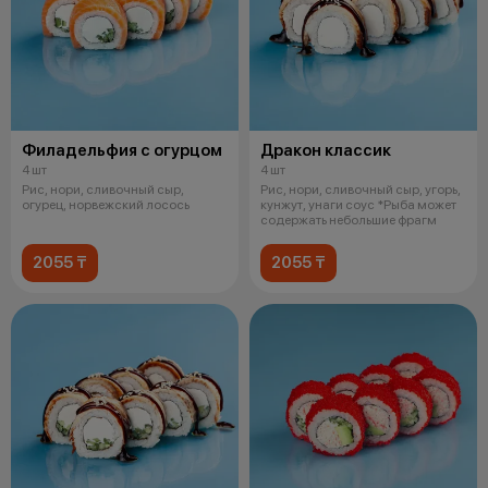
Филадельфия с огурцом
Дракон классик
4 шт
4 шт
Рис, нори, сливочный сыр,
Рис, нори, сливочный сыр, угорь,
огурец, норвежский лосось
кунжут, унаги соус *Рыба может
содержать небольшие фрагм
2055 ₸
2055 ₸