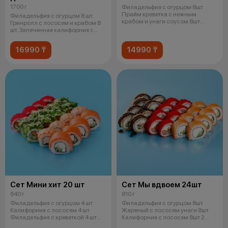
1700 г
Филадельфия с огурцом 8шт
Прайм креветка с нежным
Филадельфия с огурцом 8 шт.
крабом и унаги соусом 8шт
Гринролл с лососем и крабом 8
Прайм угорь с
шт. Запеченная калифорния с
крев
16990 ₸
14990 ₸
Сет Мини хит 20 шт
Сет Мы вдвоем 24шт
640 г
810 г
Филадельфия с огурцом 4 шт
Филадельфия с огурцом 8шт
Калифорния с лососем 4 шт
Жареный с лососем унаги 8шт
Филадельфия с креветкой 4 шт
Калифорния с лососем 8шт 2
Чука ро
соевых