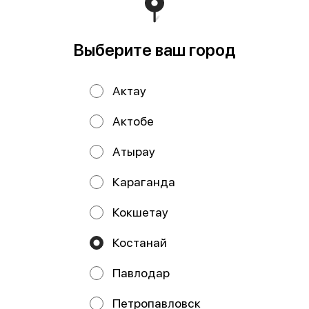
В корзину
Выберите ваш город
Хрустящие наггетсы в панировке приготовленные во
фритюре
Актау
Мы рекомендуем
Актобе
Атырау
Караганда
Кокшетау
Костанай
Картофельные
Сырные палочки 6
Павлодар
шарики 150гр
шт
Петропавловск