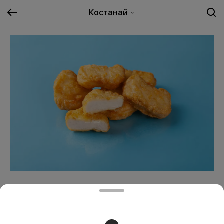
Костанай
Наггетсы 10шт
1895 ₸