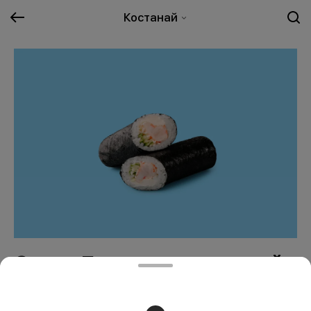
Костанай
Суши-Бурито с креветкой
2390 ₸