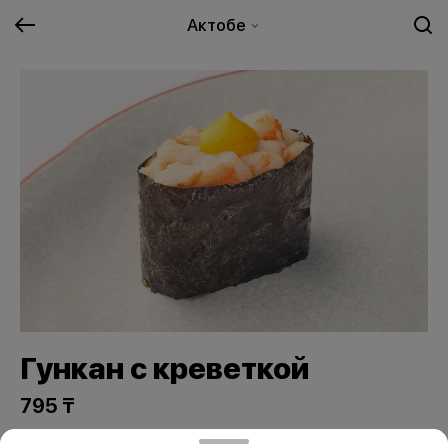
Актобе
Гункан с креветкой
795 ₸