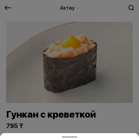
Актау
Гункан с креветкой
795 ₸