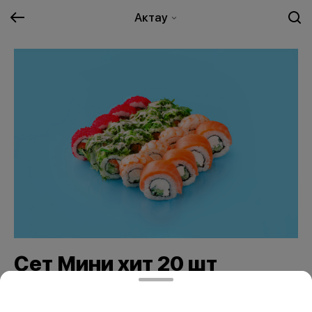
Актау
Сет Мини хит 20 шт
7490 ₸