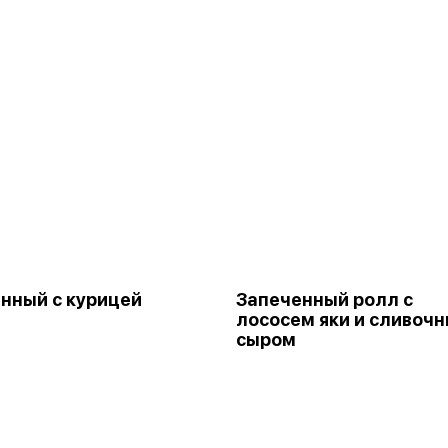
нный с курицей
Запеченный ролл с
лососем яки и сливоч
сыром