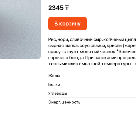
2345 ₸
В корзину
Рис, нори, сливочный сыр, копченый цып
сырная шапка, соус спайси, криспи (жар
присутствует молотый чеснок *Запечённ
горячего блюда. При запекании прогрев
тёплыми или комнатной температуры -
Жиры
Белки
Углеводы
Энерг. ценность