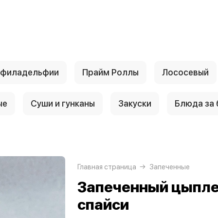
 филадельфии
Прайм Роллы
Лососевый
ые
Суши и гунканы
Закуски
Блюда за
Главная страница
Запеченные
Запеченный цыпле
спайси