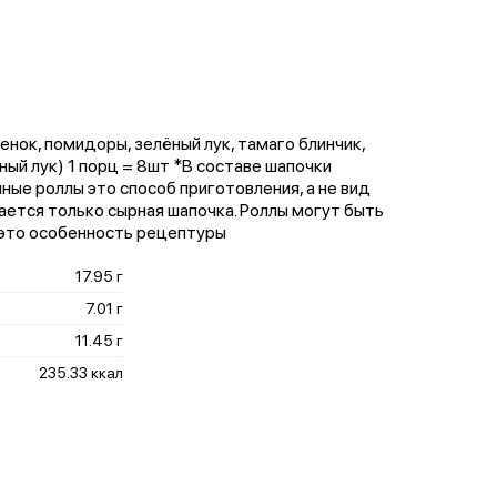
ленок, помидоры, зелёный лук, тамаго блинчик,
еный лук) 1 порц = 8шт *В составе шапочки
ые роллы это способ приготовления, а не вид
ается только сырная шапочка. Роллы могут быть
 это особенность рецептуры
17.95 г
7.01 г
11.45 г
235.33 ккал