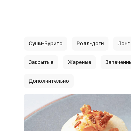
{{ textContacts }}
Суши-Бурито
Ролл-доги
Лонг
Закрытые
Жареные
Запеченн
Дополнительно