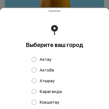
FuseTea Манго Ромашка
0,5
800 ₸
Выберите ваш город
В корзину
Актау
Мы рекомендуем
Актобе
Атырау
Караганда
Кокшетау