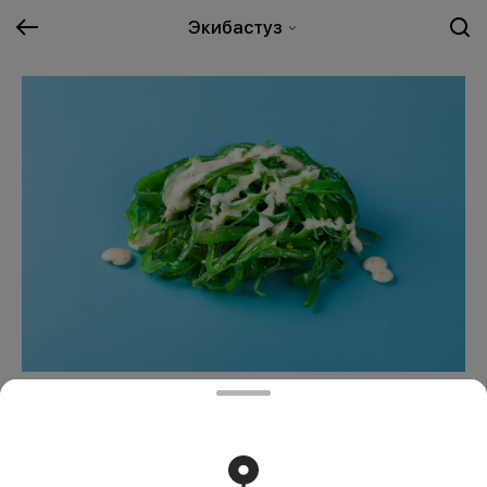
Экибастуз
Салат чука
1595 ₸