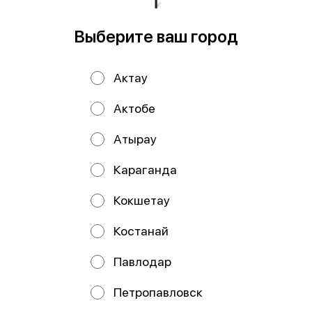
В корзину
Выберите ваш город
Водоросли чука, ореховый соус, кунжут
Актау
Мы рекомендуем
Актобе
Атырау
Караганда
Кокшетау
Костанай
Сырные палочки 6
Картофель фри
Павлодар
шт
большой
Петропавловск